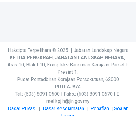
Hakcipta Terpelihara © 2025 | Jabatan Landskap Negara
KETUA PENGARAH, JABATAN LANDSKAP NEGARA,
Aras 10, Blok F10, Kompleks Bangunan Kerajaan Parcel F,
Presint 1,
Pusat Pentadbiran Kerajaan Persekutuan, 62000
PUTRAJAYA.
Tel.: (603) 8091 0500 | Faks.: (603) 8091 0670 | E-
mel:
kpjln@jln.gov.my
Dasar Privasi
|
Dasar Keselamatan
|
Penafian
|
Soalan
Lazim
Jumlah Pelawat
3
9
5
4
0