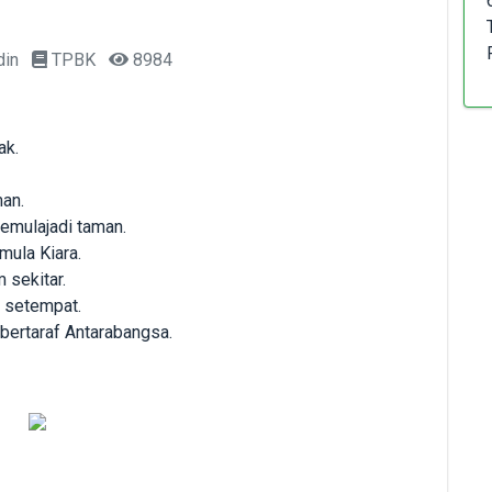
din
TPBK
8984
ak.
an.
emulajadi taman.
ula Kiara.
 sekitar.
 setempat.
ertaraf Antarabangsa.