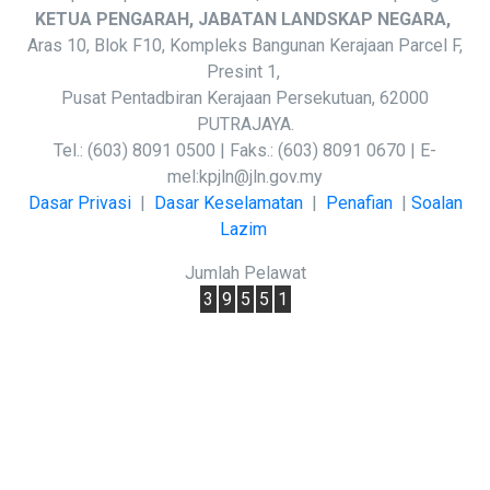
KETUA PENGARAH, JABATAN LANDSKAP NEGARA,
Aras 10, Blok F10, Kompleks Bangunan Kerajaan Parcel F,
Presint 1,
Pusat Pentadbiran Kerajaan Persekutuan, 62000
PUTRAJAYA.
Tel.: (603) 8091 0500 | Faks.: (603) 8091 0670 | E-
mel:
kpjln@jln.gov.my
Dasar Privasi
|
Dasar Keselamatan
|
Penafian
|
Soalan
Lazim
Jumlah Pelawat
3
9
5
5
1